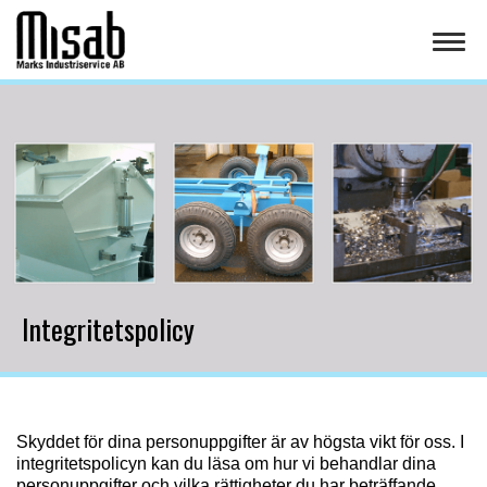
Togg
navi
Integritetspolicy
Skyddet för dina personuppgifter är av högsta vikt för oss. I
integritetspolicyn kan du läsa om hur vi behandlar dina
personuppgifter och vilka rättigheter du har beträffande