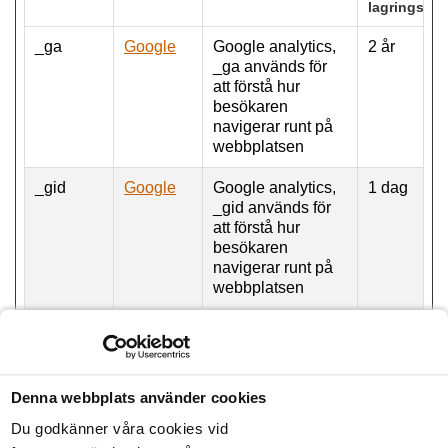
lagringstid
_ga
Google
Google analytics,
2 år
_ga används för
att förstå hur
besökaren
navigerar runt på
webbplatsen
_gid
Google
Google analytics,
1 dag
_gid används för
att förstå hur
besökaren
navigerar runt på
webbplatsen
Marknadsföring (1)
Cookies för marknadsföring används för att spåra besökare på
webbplatser. Avsikten är att visa annonser som är relevanta och
Denna webbplats använder cookies
engagerande för enskilda användare, och därmed mer värdefull för
Du godkänner våra cookies vid
utgivare och tredjepartsannonsörer.