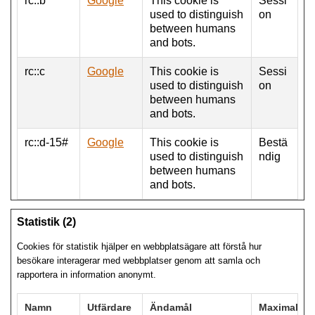
rc::b
Google
This cookie is
Sessi
used to distinguish
on
between humans
and bots.
rc::c
Google
This cookie is
Sessi
used to distinguish
on
between humans
and bots.
rc::d-15#
Google
This cookie is
Bestä
used to distinguish
ndig
between humans
and bots.
Statistik (2)
Cookies för statistik hjälper en webbplatsägare att förstå hur
besökare interagerar med webbplatser genom att samla och
rapportera in information anonymt.
Namn
Utfärdare
Ändamål
Maximal