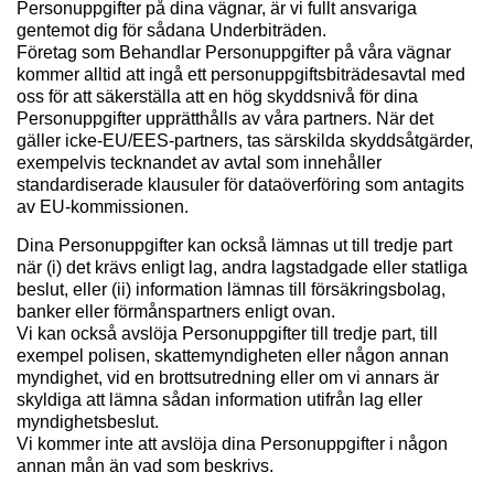
Personuppgifter på dina vägnar, är vi fullt ansvariga
gentemot dig för sådana Underbiträden.
Företag som Behandlar Personuppgifter på våra vägnar
kommer alltid att ingå ett personuppgiftsbiträdesavtal med
oss för att säkerställa att en hög skyddsnivå för dina
Personuppgifter upprätthålls av våra partners. När det
gäller icke-EU/EES-partners, tas särskilda skyddsåtgärder,
exempelvis tecknandet av avtal som innehåller
standardiserade klausuler för dataöverföring som antagits
av EU-kommissionen.
Dina Personuppgifter kan också lämnas ut till tredje part
när (i) det krävs enligt lag, andra lagstadgade eller statliga
beslut, eller (ii) information lämnas till försäkringsbolag,
banker eller förmånspartners enligt ovan.
Vi kan också avslöja Personuppgifter till tredje part, till
exempel polisen, skattemyndigheten eller någon annan
myndighet, vid en brottsutredning eller om vi annars är
skyldiga att lämna sådan information utifrån lag eller
myndighetsbeslut.
Vi kommer inte att avslöja dina Personuppgifter i någon
annan mån än vad som beskrivs.